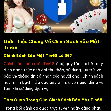
Giới Thiệu Chung Về Chính Sách Bảo Mật
Tin68
Chính Sách Bảo Mật Tin68 Là Gì?
Chính sách bảo mật Tin68
là bộ quy tắc chi tiết quy
định cách thức nhà cái thu thập, sử dụng, lưu trữ, và
bảo vệ thông tin cá nhân của người chơi. Chính sách
này minh bạch hóa các quy trình, giúp người dùng yên
tâm khi sử dụng dịch vụ.
Tầm Quan Trọng Của Chính Sách Bảo Mật Tin68
Trong bối cảnh cá cược trực tuyến ngày càng phát