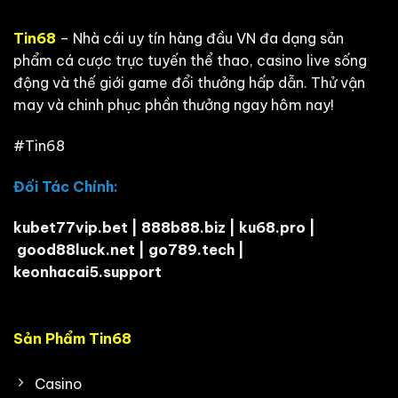
Tin68
– Nhà cái uy tín hàng đầu VN đa dạng sản
phẩm cá cược trực tuyến thể thao, casino live sống
động và thế giới game đổi thưởng hấp dẫn. Thử vận
may và chinh phục phần thưởng ngay hôm nay!
#Tin68
Đối Tác Chính:
kubet77vip.bet
|
888b88.biz
|
ku68.pro
|
good88luck.net
|
go789.tech
|
keonhacai5.support
Sản Phẩm Tin68
Casino