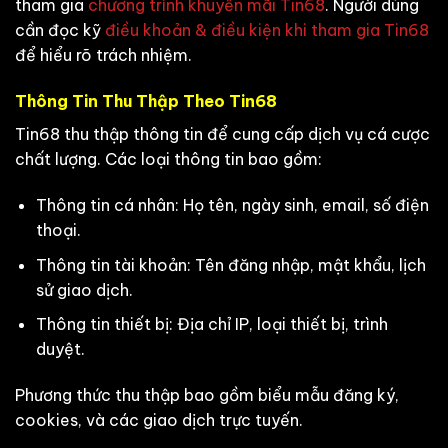
tham gia
chương trình khuyến mãi Tin68
. Người dùng
cần đọc kỹ
điều khoản & điều kiện khi tham gia Tin68
để hiểu rõ trách nhiệm.
Thông Tin Thu Thập Theo Tin68
Tin68 thu thập thông tin để cung cấp dịch vụ cá cược
chất lượng. Các loại thông tin bao gồm:
Thông tin cá nhân: Họ tên, ngày sinh, email, số điện
thoại.
Thông tin tài khoản: Tên đăng nhập, mật khẩu, lịch
sử giao dịch.
Thông tin thiết bị: Địa chỉ IP, loại thiết bị, trình
duyệt.
Phương thức thu thập bao gồm biểu mẫu đăng ký,
cookies, và các giao dịch trực tuyến.