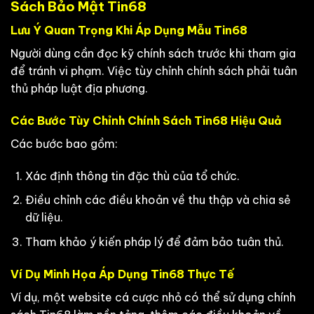
Sách Bảo Mật Tin68
Lưu Ý Quan Trọng Khi Áp Dụng Mẫu Tin68
Người dùng cần đọc kỹ chính sách trước khi tham gia
để tránh vi phạm. Việc tùy chỉnh chính sách phải tuân
thủ pháp luật địa phương.
Các Bước Tùy Chỉnh Chính Sách Tin68 Hiệu Quả
Các bước bao gồm:
Xác định thông tin đặc thù của tổ chức.
Điều chỉnh các điều khoản về thu thập và chia sẻ
dữ liệu.
Tham khảo ý kiến pháp lý để đảm bảo tuân thủ.
Ví Dụ Minh Họa Áp Dụng Tin68 Thực Tế
Ví dụ, một website cá cược nhỏ có thể sử dụng chính