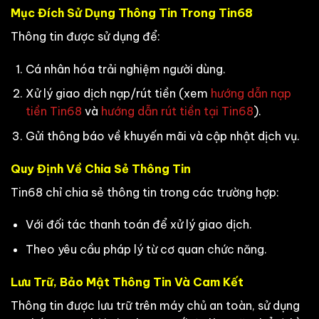
Mục Đích Sử Dụng Thông Tin Trong Tin68
Thông tin được sử dụng để:
Cá nhân hóa trải nghiệm người dùng.
Xử lý giao dịch nạp/rút tiền (xem
hướng dẫn nạp
tiền Tin68
và
hướng dẫn rút tiền tại Tin68
).
Gửi thông báo về khuyến mãi và cập nhật dịch vụ.
Quy Định Về Chia Sẻ Thông Tin
Tin68 chỉ chia sẻ thông tin trong các trường hợp:
Với đối tác thanh toán để xử lý giao dịch.
Theo yêu cầu pháp lý từ cơ quan chức năng.
Lưu Trữ, Bảo Mật Thông Tin Và Cam Kết
Thông tin được lưu trữ trên máy chủ an toàn, sử dụng