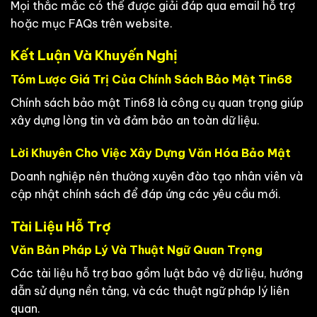
Mọi thắc mắc có thể được giải đáp qua email hỗ trợ
hoặc mục FAQs trên website.
Kết Luận Và Khuyến Nghị
Tóm Lược Giá Trị Của Chính Sách Bảo Mật Tin68
Chính sách bảo mật Tin68 là công cụ quan trọng giúp
xây dựng lòng tin và đảm bảo an toàn dữ liệu.
Lời Khuyên Cho Việc Xây Dựng Văn Hóa Bảo Mật
Doanh nghiệp nên thường xuyên đào tạo nhân viên và
cập nhật chính sách để đáp ứng các yêu cầu mới.
Tài Liệu Hỗ Trợ
Văn Bản Pháp Lý Và Thuật Ngữ Quan Trọng
Các tài liệu hỗ trợ bao gồm luật bảo vệ dữ liệu, hướng
dẫn sử dụng nền tảng, và các thuật ngữ pháp lý liên
quan.