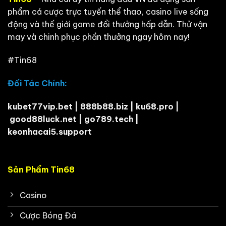
phẩm cá cược trực tuyến thể thao, casino live sống
động và thế giới game đổi thưởng hấp dẫn. Thử vận
may và chinh phục phần thưởng ngay hôm nay!
#Tin68
Đối Tác Chính:
kubet77vip.bet
|
888b88.biz
|
ku68.pro
|
good88luck.net
|
go789.tech
|
keonhacai5.support
Sản Phẩm Tin68
Casino
Cược Bóng Đá