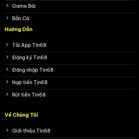
Game Bài
Bắn Cá
Hướng Dẫn
Tải App Tin68
Đăng ký Tin68
Đăng nhập Tin68
Nạp tiền Tin68
Rút tiền Tin68
Về Chúng Tôi
Giới thiệu Tin68