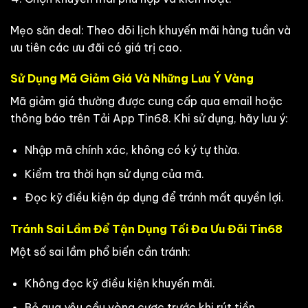
Mẹo săn deal: Theo dõi lịch khuyến mãi hàng tuần và
ưu tiên các ưu đãi có giá trị cao.
Sử Dụng Mã Giảm Giá Và Những Lưu Ý Vàng
Mã giảm giá thường được cung cấp qua email hoặc
thông báo trên Tải App Tin68. Khi sử dụng, hãy lưu ý:
Nhập mã chính xác, không có ký tự thừa.
Kiểm tra thời hạn sử dụng của mã.
Đọc kỹ điều kiện áp dụng để tránh mất quyền lợi.
Tránh Sai Lầm Để Tận Dụng Tối Đa Ưu Đãi Tin68
Một số sai lầm phổ biến cần tránh:
Không đọc kỹ điều kiện khuyến mãi.
Bỏ qua yêu cầu vòng cược trước khi rút tiền.