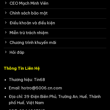
CEO Mạch Minh Viên
Chính sách bảo mật
Điều khoản và điều kiện
Miễn trừ trách nhiệm
Chương trình khuyến mãi
Hỏi đáp
Thông Tin Liên Hệ
Thương hiệu: Tin68
Email:
hotro@5006.cn.com
Địa chỉ: 39 Điện Biên Phủ, Trường An, Huế, Thành
phố Huế, Việt Nam