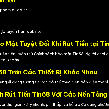
út tiền
i phạm quy định.
rực tuyến trên website.
 Mật Tuyệt Đối Khi Rút Tiền tại Ti
iên tiến, tuân thủ Chính sách bảo mật Tin68. Người chơi 
 tài khoản.
68 Trên Các Thiết Bị Khác Nhau
 dụng di động tương tự. Bạn có thể thực hiện trên điện tho
h Rút Tiền Tin68 Với Các Nền Tảng
với thời gian xử lý nhanh, phí thấp, và hỗ trợ đa dạng phươ