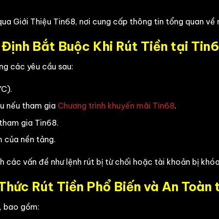
ua Giới Thiệu Tin68, nơi cung cấp thông tin tổng quan về 
Định Bắt Buộc Khi Rút Tiền tại Tin
ứng các yêu cầu sau:
YC).
ểu nếu tham gia
Chương trình khuyến mãi Tin68
.
 tham gia Tin68.
 của nền tảng.
 các vấn đề như lệnh rút bị từ chối hoặc tài khoản bị khóa
ức Rút Tiền Phổ Biến và An Toàn t
n, bao gồm: