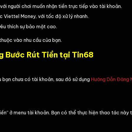
 với người chơi muốn nhận tiền trực tiếp vào tài khoản.
 Viettel Money, với tốc độ xử lý nhanh.
yêu thích sự bảo mật cao.
 thuộc vào nhu cầu của bạn.
g Bước Rút Tiền tại Tin68
 bạn chưa có tài khoản, sau đó sử dụng
Hướng Dẫn Đăng 
Tiền” ở menu tài khoản. Bạn có thể thực hiện thao tác này