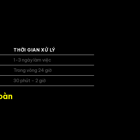
THỜI GIAN XỬ LÝ
1-3 ngày làm việc
Trong vòng 24 giờ
30 phút – 2 giờ
oàn