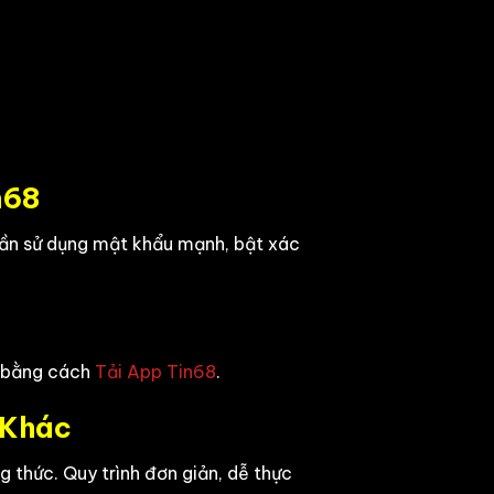
n68
cần sử dụng mật khẩu mạnh, bật xác
ại bằng cách
Tải App Tin68
.
 Khác
ng thức. Quy trình đơn giản, dễ thực