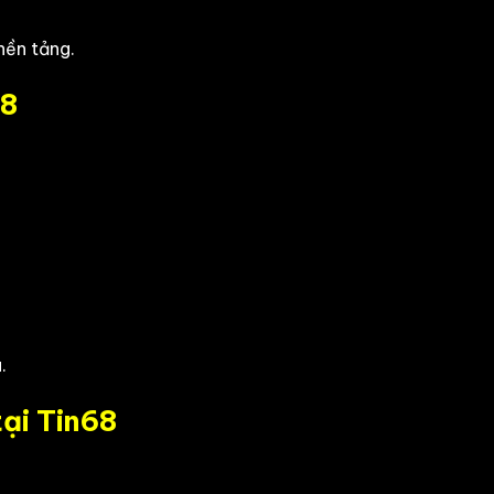
nền tảng.
68
.
ại Tin68