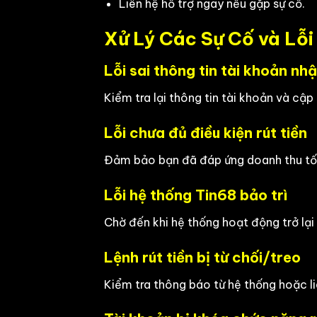
Liên hệ hỗ trợ ngay nếu gặp sự cố.
Xử Lý Các Sự Cố và Lỗi
Lỗi sai thông tin tài khoản nh
Kiểm tra lại thông tin tài khoản và cập
Lỗi chưa đủ điều kiện rút tiền
Đảm bảo bạn đã đáp ứng doanh thu tối
Lỗi hệ thống Tin68 bảo trì
Chờ đến khi hệ thống hoạt động trở lại v
Lệnh rút tiền bị từ chối/treo
Kiểm tra thông báo từ hệ thống hoặc li