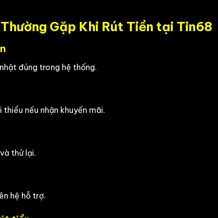
 Thường Gặp Khi Rút Tiền tại Tin68
ận
 nhật đúng trong hệ thống.
 thiểu nếu nhận khuyến mãi.
à thử lại.
ên hệ hỗ trợ.