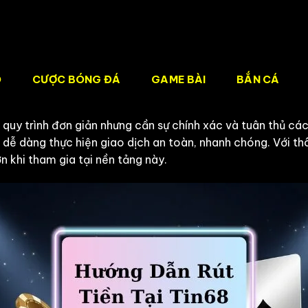
O
CƯỢC BÓNG ĐÁ
GAME BÀI
BẮN CÁ
là quy trình đơn giản nhưng cần sự chính xác và tuân thủ cá
i dễ dàng thực hiện giao dịch an toàn, nhanh chóng. Với thô
hơn khi tham gia tại nền tảng này.