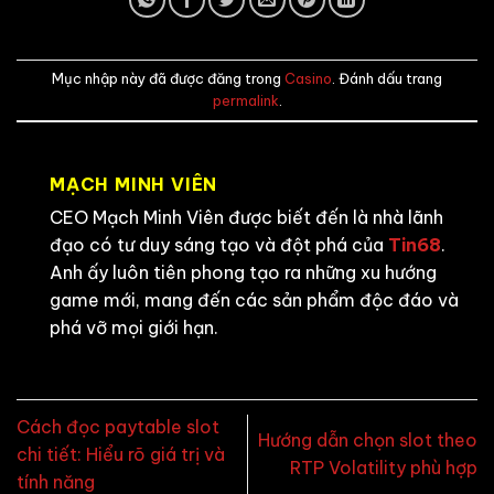
Mục nhập này đã được đăng trong
Casino
. Đánh dấu trang
permalink
.
MẠCH MINH VIÊN
CEO Mạch Minh Viên được biết đến là nhà lãnh
đạo có tư duy sáng tạo và đột phá của
Tin68
.
Anh ấy luôn tiên phong tạo ra những xu hướng
game mới, mang đến các sản phẩm độc đáo và
phá vỡ mọi giới hạn.
Cách đọc paytable slot
Hướng dẫn chọn slot theo
chi tiết: Hiểu rõ giá trị và
RTP Volatility phù hợp
tính năng