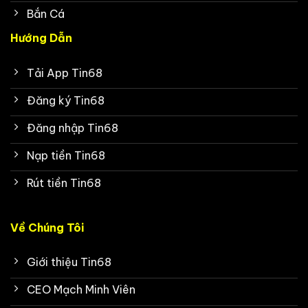
Bắn Cá
Hướng Dẫn
Tải App Tin68
Đăng ký Tin68
Đăng nhập Tin68
Nạp tiền Tin68
Rút tiền Tin68
Về Chúng Tôi
Giới thiệu Tin68
CEO Mạch Minh Viên