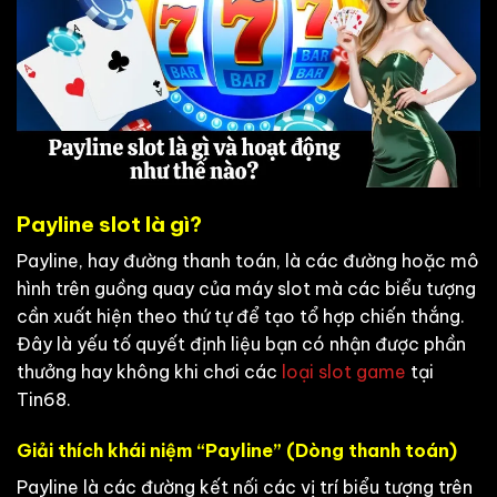
Payline slot là gì?
Payline, hay đường thanh toán, là các đường hoặc mô
hình trên guồng quay của máy slot mà các biểu tượng
cần xuất hiện theo thứ tự để tạo tổ hợp chiến thắng.
Đây là yếu tố quyết định liệu bạn có nhận được phần
thưởng hay không khi chơi các
loại slot game
tại
Tin68.
Giải thích khái niệm “Payline” (Dòng thanh toán)
Payline là các đường kết nối các vị trí biểu tượng trên