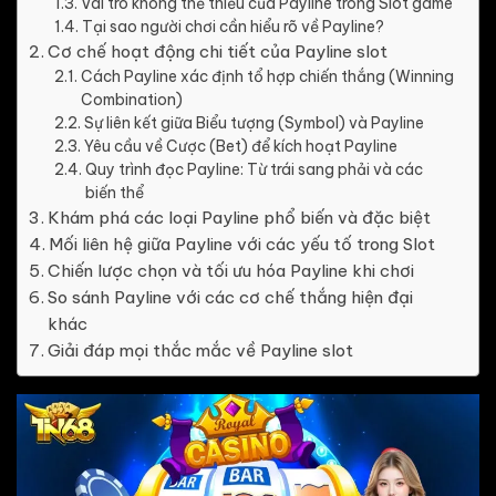
Vai trò không thể thiếu của Payline trong Slot game
Tại sao người chơi cần hiểu rõ về Payline?
Cơ chế hoạt động chi tiết của Payline slot
Cách Payline xác định tổ hợp chiến thắng (Winning
Combination)
Sự liên kết giữa Biểu tượng (Symbol) và Payline
Yêu cầu về Cược (Bet) để kích hoạt Payline
Quy trình đọc Payline: Từ trái sang phải và các
biến thể
Khám phá các loại Payline phổ biến và đặc biệt
Mối liên hệ giữa Payline với các yếu tố trong Slot
Chiến lược chọn và tối ưu hóa Payline khi chơi
So sánh Payline với các cơ chế thắng hiện đại
khác
Giải đáp mọi thắc mắc về Payline slot