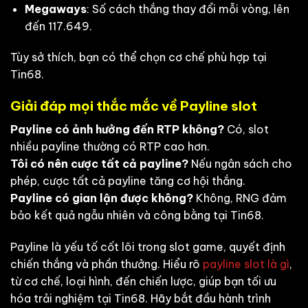
Megaways
: Số cách thắng thay đổi mỗi vòng, lên
đến 117.649.
Tùy sở thích, bạn có thể chọn cơ chế phù hợp tại
Tin68.
Giải đáp mọi thắc mắc về Payline slot
Payline có ảnh hưởng đến RTP không?
Có, slot
nhiều payline thường có RTP cao hơn.
Tôi có nên cược tất cả payline?
Nếu ngân sách cho
phép, cược tất cả payline tăng cơ hội thắng.
Payline có gian lận được không?
Không, RNG đảm
bảo kết quả ngẫu nhiên và công bằng tại Tin68.
Payline là yếu tố cốt lõi trong slot game, quyết định
chiến thắng và phần thưởng. Hiểu rõ
payline slot là gì
,
từ cơ chế, loại hình, đến chiến lược, giúp bạn tối ưu
hóa trải nghiệm tại Tin68. Hãy bắt đầu hành trình