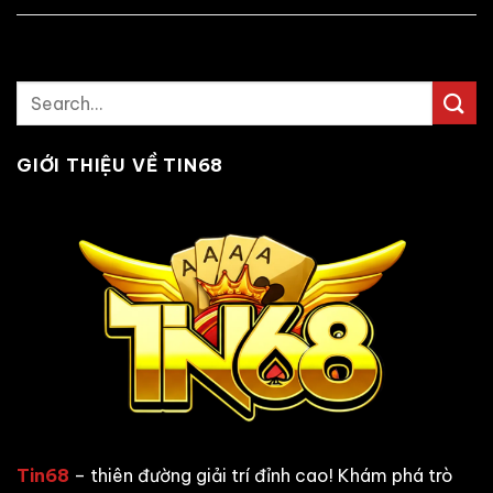
GIỚI THIỆU VỀ TIN68
Tin68
– thiên đường giải trí đỉnh cao! Khám phá trò