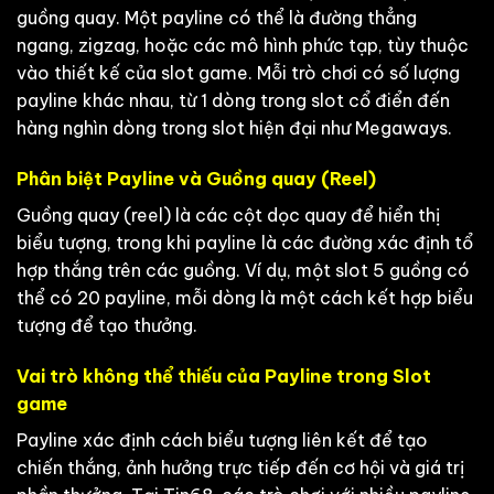
guồng quay. Một payline có thể là đường thẳng
ngang, zigzag, hoặc các mô hình phức tạp, tùy thuộc
vào thiết kế của slot game. Mỗi trò chơi có số lượng
payline khác nhau, từ 1 dòng trong slot cổ điển đến
hàng nghìn dòng trong slot hiện đại như Megaways.
Phân biệt Payline và Guồng quay (Reel)
Guồng quay (reel) là các cột dọc quay để hiển thị
biểu tượng, trong khi payline là các đường xác định tổ
hợp thắng trên các guồng. Ví dụ, một slot 5 guồng có
thể có 20 payline, mỗi dòng là một cách kết hợp biểu
tượng để tạo thưởng.
Vai trò không thể thiếu của Payline trong Slot
game
Payline xác định cách biểu tượng liên kết để tạo
chiến thắng, ảnh hưởng trực tiếp đến cơ hội và giá trị