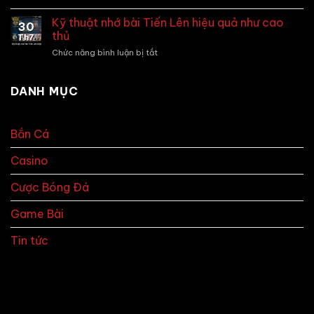
Mẹo
đãi
tháng
chạy
Kỹ thuật nhớ bài Tiến Lên hiệu quả như cao
khuyến
09/2025
30
bài
mãi
thủ
tại
Th7
Tiến
hot
Tin68
Chức năng bình luận bị tắt
ở
Lên
nhất
Kỹ
thông
tháng
thuật
minh,
08/2025
nhớ
DANH MỤC
về
tại
bài
nhất
Tin68
Tiến
Lên
Bắn Cá
hiệu
quả
Casino
như
cao
thủ
Cược Bóng Đá
Game Bài
Tin tức