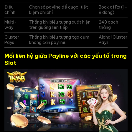
Điều
Chọn số payline để cược, tiết
Book of Ra (1-
chỉnh
kiệm chi phí.
9 dòng)
Multi-
Thắng khi biểu tượng xuất hiện
243 cách
way
trên guồng liên tiếp.
thắng
Cluster
Thắng khi biểu tượng tạo cụm,
Aloha! Cluster
Pays
không cần payline.
Pays
Mối liên hệ giữa Payline với các yếu tố trong
Slot