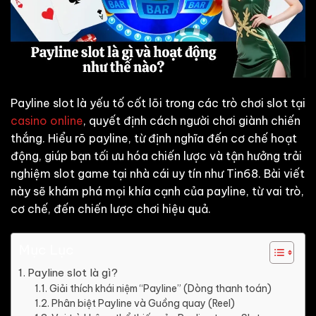
Payline slot là yếu tố cốt lõi trong các trò chơi slot tại
casino online
, quyết định cách người chơi giành chiến
thắng. Hiểu rõ payline, từ định nghĩa đến cơ chế hoạt
động, giúp bạn tối ưu hóa chiến lược và tận hưởng trải
nghiệm slot game tại nhà cái uy tín như Tin68. Bài viết
này sẽ khám phá mọi khía cạnh của payline, từ vai trò,
cơ chế, đến chiến lược chơi hiệu quả.
Mục Lục
Payline slot là gì?
Giải thích khái niệm “Payline” (Dòng thanh toán)
Phân biệt Payline và Guồng quay (Reel)