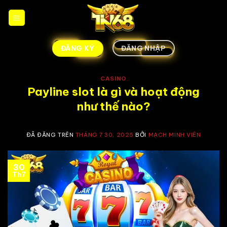
Chuyển
đến
nội
dung
ĐĂNG KÝ
ĐĂNG NHẬP
CASINO
Payline slot là gì và hoạt động
như thế nào?
ĐÃ ĐĂNG TRÊN
THÁNG 7 30, 2025
BỞI
MẠCH MINH VIÊN
30
Th7