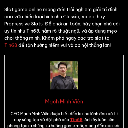
Slot game online mang đến trải nghiệm giải trí đỉnh
cao với nhiều loại hình như Classic, Video, hay
Progressive Slots. Để chơi an toàn, hãy chọn nhà cái
uy tín như Tin68, nắm rõ thuật ngữ, và áp dụng mẹo
chơi thông minh. Khám phá ngay các trò slot tại
Tin68
để tận hưởng niềm vui và cơ hội thắng lớn!
Mạch Minh Viên
CEO Mạch Minh Viên được biết đến là nhà lãnh đạo có tư
duy sáng tạo và đột phá của
Tin68
. Anh ấy luôn tiên
phong tạo ra những xu hướng game mới, mang đến các sản