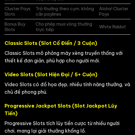
Cluster Pays
Trả thưởng theo cụm, không
Aloha! Cluster
Slots
cần paylines
Pays
Bonus Buy
Cho phép mua vòng thưởng
White Rabbit
Slots
trực tiếp
Classic Slots (Slot Cổ Điển / 3 Cuộn)
Classic Slots mô phỏng máy xèng truyền thống với
thiết kế đơn giản, phù hợp cho người mới.
Video Slots (Slot Hiện Đại / 5+ Cuộn)
Video Slots có đồ họa đẹp, nhiều tính năng thưởng, và
chủ đề phong phú.
Progressive Jackpot Slots (Slot Jackpot Lũy
Tiến)
Progressive Slots tích lũy tiền cược từ nhiều người
chơi, mang lại giải thưởng khổng lồ.