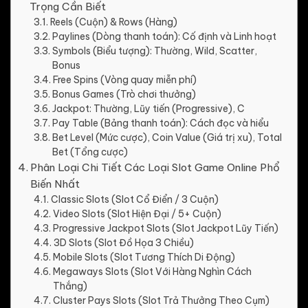
Trọng Cần Biết
Reels (Cuộn) & Rows (Hàng)
Paylines (Dòng thanh toán): Cố định và Linh hoạt
Symbols (Biểu tượng): Thường, Wild, Scatter,
Bonus
Free Spins (Vòng quay miễn phí)
Bonus Games (Trò chơi thưởng)
Jackpot: Thường, Lũy tiến (Progressive), C
Pay Table (Bảng thanh toán): Cách đọc và hiểu
Bet Level (Mức cược), Coin Value (Giá trị xu), Total
Bet (Tổng cược)
Phân Loại Chi Tiết Các Loại Slot Game Online Phổ
Biến Nhất
Classic Slots (Slot Cổ Điển / 3 Cuộn)
Video Slots (Slot Hiện Đại / 5+ Cuộn)
Progressive Jackpot Slots (Slot Jackpot Lũy Tiến)
3D Slots (Slot Đồ Họa 3 Chiều)
Mobile Slots (Slot Tương Thích Di Động)
Megaways Slots (Slot Với Hàng Nghìn Cách
Thắng)
Cluster Pays Slots (Slot Trả Thưởng Theo Cụm)