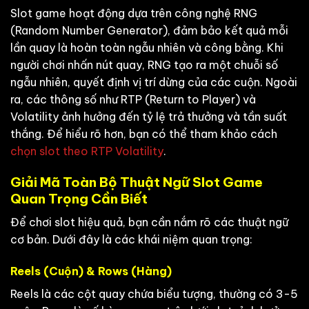
Slot game hoạt động dựa trên công nghệ RNG
(Random Number Generator), đảm bảo kết quả mỗi
lần quay là hoàn toàn ngẫu nhiên và công bằng. Khi
người chơi nhấn nút quay, RNG tạo ra một chuỗi số
ngẫu nhiên, quyết định vị trí dừng của các cuộn. Ngoài
ra, các thông số như RTP (Return to Player) và
Volatility ảnh hưởng đến tỷ lệ trả thưởng và tần suất
thắng. Để hiểu rõ hơn, bạn có thể tham khảo cách
chọn slot theo RTP Volatility
.
Giải Mã Toàn Bộ Thuật Ngữ Slot Game
Quan Trọng Cần Biết
Để chơi slot hiệu quả, bạn cần nắm rõ các thuật ngữ
cơ bản. Dưới đây là các khái niệm quan trọng:
Reels (Cuộn) & Rows (Hàng)
Reels là các cột quay chứa biểu tượng, thường có 3-5