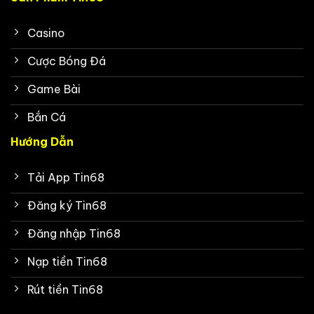
Casino
Cược Bóng Đá
Game Bài
Bắn Cá
Hướng Dẫn
Tải App Tin68
Đăng ký Tin68
Đăng nhập Tin68
Nạp tiền Tin68
Rút tiền Tin68