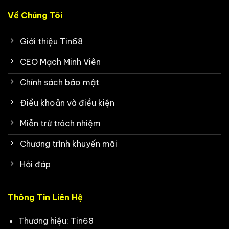
Về Chúng Tôi
Giới thiệu Tin68
CEO Mạch Minh Viên
Chính sách bảo mật
Điều khoản và điều kiện
Miễn trừ trách nhiệm
Chương trình khuyến mãi
Hỏi đáp
Thông Tin Liên Hệ
Thương hiệu: Tin68