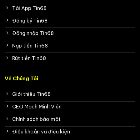
Tải App Tin68
Đăng ký Tin68
Đăng nhập Tin68
Nạp tiền Tin68
Rút tiền Tin68
Về Chúng Tôi
Giới thiệu Tin68
CEO Mạch Minh Viên
Chính sách bảo mật
Điều khoản và điều kiện