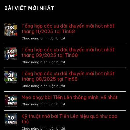
BÀI VIẾT MỚI NHẤT
Tổng hợp các ưu đãi khuyến mãi hot nhất
03
tháng 11/2025 tại Tin68
Th11
Chức năng bình luận bị tắt
ở
Tổng
hợp
Tổng hợp các ưu đãi khuyến mãi hot nhất
02
các
tháng 09/2025 tại Tin68
Th9
ưu
Chức năng bình luận bị tắt
ở
đãi
Tổng
khuyến
hợp
Tổng hợp các ưu đãi khuyến mãi hot nhất
mãi
31
các
hot
tháng 08/2025 tại Tin68
Th7
ưu
nhất
Chức năng bình luận bị tắt
ở
đãi
tháng
Tổng
khuyến
11/2025
hợp
Mẹo chạy bài Tiến Lên thông minh, về nhất
mãi
tại
30
các
hot
Tin68
Th7
Chức năng bình luận bị tắt
ở
ưu
nhất
Mẹo
đãi
tháng
chạy
Kỹ thuật nhớ bài Tiến Lên hiệu quả như cao
khuyến
09/2025
30
bài
mãi
thủ
tại
Th7
Tiến
hot
Tin68
Chức năng bình luận bị tắt
ở
Lên