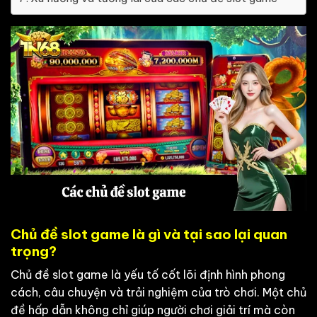
Chủ đề slot game là gì và tại sao lại quan
trọng?
Chủ đề slot game là yếu tố cốt lõi định hình phong
cách, câu chuyện và trải nghiệm của trò chơi. Một chủ
đề hấp dẫn không chỉ giúp người chơi giải trí mà còn