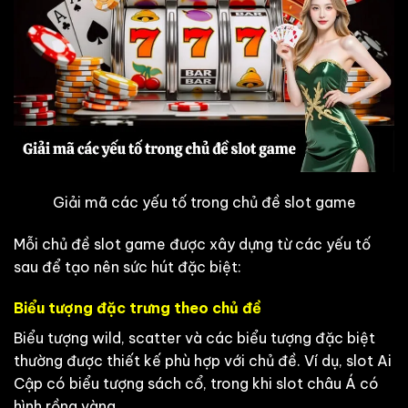
Giải mã các yếu tố trong chủ đề slot game
Mỗi chủ đề slot game được xây dựng từ các yếu tố
sau để tạo nên sức hút đặc biệt:
Biểu tượng đặc trưng theo chủ đề
Biểu tượng wild, scatter và các biểu tượng đặc biệt
thường được thiết kế phù hợp với chủ đề. Ví dụ, slot Ai
Cập có biểu tượng sách cổ, trong khi slot châu Á có
hình rồng vàng.