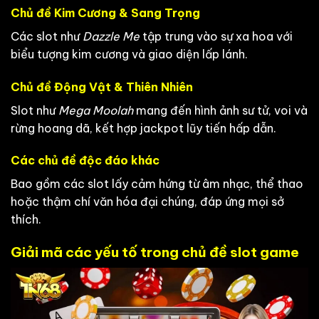
Chủ đề Kim Cương & Sang Trọng
Các slot như
Dazzle Me
tập trung vào sự xa hoa với
biểu tượng kim cương và giao diện lấp lánh.
Chủ đề Động Vật & Thiên Nhiên
Slot như
Mega Moolah
mang đến hình ảnh sư tử, voi và
rừng hoang dã, kết hợp jackpot lũy tiến hấp dẫn.
Các chủ đề độc đáo khác
Bao gồm các slot lấy cảm hứng từ âm nhạc, thể thao
hoặc thậm chí văn hóa đại chúng, đáp ứng mọi sở
thích.
Giải mã các yếu tố trong chủ đề slot game