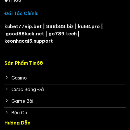
Đối Tác Chính:
kubet77vip.bet
|
888b88.biz
|
ku68.pro
|
good88luck.net
|
go789.tech
|
keonhacai5.support
Sản Phẩm Tin68
Casino
Cược Bóng Đá
Game Bài
Bắn Cá
Hướng Dẫn