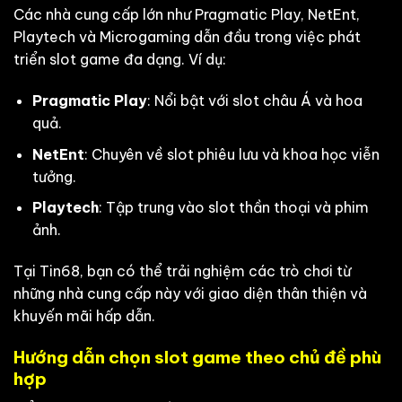
Các nhà cung cấp lớn như Pragmatic Play, NetEnt,
Playtech và Microgaming dẫn đầu trong việc phát
triển slot game đa dạng. Ví dụ:
Pragmatic Play
: Nổi bật với slot châu Á và hoa
quả.
NetEnt
: Chuyên về slot phiêu lưu và khoa học viễn
tưởng.
Playtech
: Tập trung vào slot thần thoại và phim
ảnh.
Tại Tin68, bạn có thể trải nghiệm các trò chơi từ
những nhà cung cấp này với giao diện thân thiện và
khuyến mãi hấp dẫn.
Hướng dẫn chọn slot game theo chủ đề phù
hợp